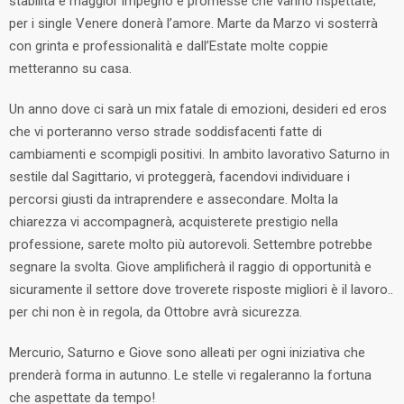
stabilità e maggior impegno e promesse che vanno rispettate;
per i single Venere donerà l’amore. Marte da Marzo vi sosterrà
con grinta e professionalità e dall’Estate molte coppie
metteranno su casa.
Un anno dove ci sarà un mix fatale di emozioni, desideri ed eros
che vi porteranno verso strade soddisfacenti fatte di
cambiamenti e scompigli positivi. In ambito lavorativo Saturno in
sestile dal Sagittario, vi proteggerà, facendovi individuare i
percorsi giusti da intraprendere e assecondare. Molta la
chiarezza vi accompagnerà, acquisterete prestigio nella
professione, sarete molto più autorevoli. Settembre potrebbe
segnare la svolta. Giove amplificherà il raggio di opportunità e
sicuramente il settore dove troverete risposte migliori è il lavoro..
per chi non è in regola, da Ottobre avrà sicurezza.
Mercurio, Saturno e Giove sono alleati per ogni iniziativa che
prenderà forma in autunno. Le stelle vi regaleranno la fortuna
che aspettate da tempo!