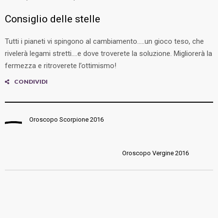
Consiglio delle stelle
Tutti i pianeti vi spingono al cambiamento…..un gioco teso, che
rivelerà legami stretti….e dove troverete la soluzione. Migliorerà la
fermezza e ritroverete l’ottimismo!
CONDIVIDI
FACEB
TWITT
Oroscopo Scorpione 2016
GOOGL
PINTER
Oroscopo Vergine 2016