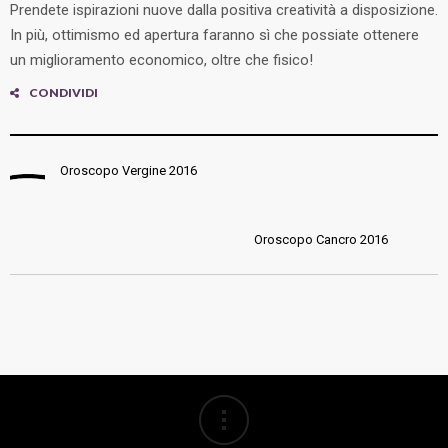
Prendete ispirazioni nuove dalla positiva creatività a disposizione.
In più, ottimismo ed apertura faranno sì che possiate ottenere
un miglioramento economico, oltre che fisico!
CONDIVIDI
FACEB
TWITT
Oroscopo Vergine 2016
GOOGL
PINTER
Oroscopo Cancro 2016